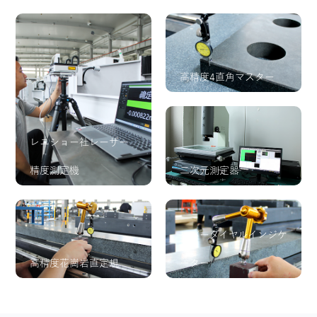
高精度4直角マスター
レニショー社レーザー
精度測定機
二次元測定器
レバーダイヤルインジケ
高精度花崗岩直定規
ーター