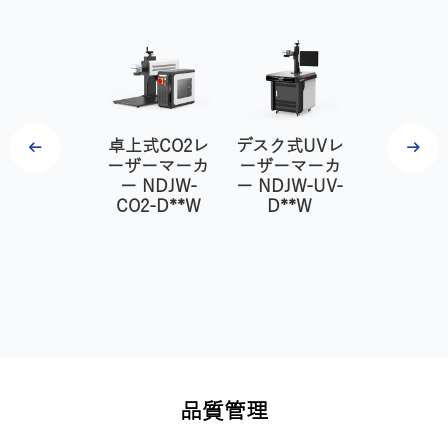
上フルカバ
卓上式CO2レ
デスク式UVレ
デスク式
式ファイバ
ーザーマーカ
ーザーマーカ
イバーレ
レーザーマ
ー NDJW-
ー NDJW-UV-
ーマー
ーカー
CO2-D**W
D**W
NDJW
NDJW-
FIBER/MO
BER/MOPA-
D**W
T**W-F
品質管理