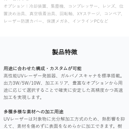
オプション：冷却装置、集塵機、コンプレッサー、レンズ、位
置決め治具、真空吸着治具、回転軸、XYステージ、コンペア、
レーザー防護カバー、保護メガネ、インラインPCなど
製品特徴
用途に合わせた構成・カスタムが可能
高性能UVレーザー発振器、ガルバノスキャナを標準搭載。
出力3W/5W/10W、加工エリア、豊富なオプションから用
途に応じて選択することで確実に安定した高精度かつ高速
加工を実現します。
多種多様な素材への加工用途
UVレーザーは対象物に光分解加工方式のため、熱影響を抑
えて、素材を傷めずに表面をなめらかに加工できます。樹