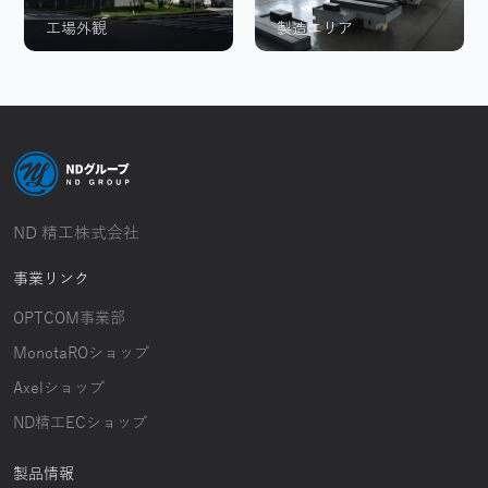
工場外観
製造エリア
ND 精工株式会社
事業リンク
OPTCOM事業部
MonotaROショップ
Axelショップ
ND精工ECショップ
製品情報